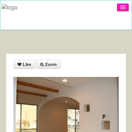
Register
Login
絞り込み
Like
Zoom
定番
外観
ＬＤＫ
吹き抜け
キッチン