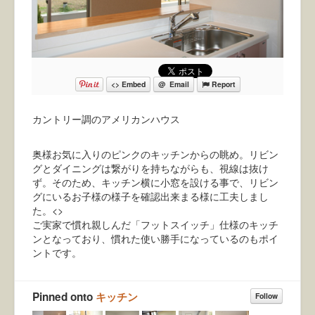
トイレ
洗面
玄関ホール
和室
<> Embed
@ Email
Report
デッキ・バルコニー
カントリー調のアメリカンハウス
全部みる
奥様お気に入りのピンクのキッチンからの眺め。リビン
グとダイニングは繋がりを持ちながらも、視線は抜け
人気順
ず。そのため、キッチン横に小窓を設ける事で、リビン
グにいるお子様の様子を確認出来まる様に工夫しまし
使い方
た。<>
ご実家で慣れ親しんだ「フットスイッチ」仕様のキッチ
ンとなっており、慣れた使い勝手になっているのもポイ
ントです。
Pinned onto
キッチン
Follow