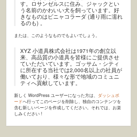
トイレ
す。ロサンゼルスに住み、ジャックとい
う名前のかわいい犬を飼っています。好
洗面
きなものはピニャコラーダ (通り雨に濡れ
るのも) 。
玄関ホール
または、このようなものでもよいでしょう。
和室
デッキ・バルコニー
XYZ 小道具株式会社は1971年の創立以
来、高品質の小道具を皆様にご提供させ
全部みる
ていただいています。ゴッサム・シティ
に所在する当社では2,000名以上の社員が
人気順
働いており、様々な形で地域のコミュニ
ティへ貢献しています。
使い方
新しく WordPress ユーザーになった方は、
ダッシュボ
ード
へ行ってこのページを削除し、独自のコンテンツを
含む新しいページを作成してください。それでは、お楽
しみください !